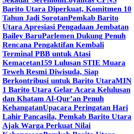
Barito Utara Diperkuat, Komitmen 10
Tahun Jadi Sorotan
Pemkab Barito
Utara Apresiasi Pengadaan Jembatan
Bailey Baru
Parlemen Dukung Penuh
Rencana Pengaktifan Kembali
Terminal PBB untuk Atasi
Kemacetan
159 Lulusan STIE Muara
Teweh Resmi Diwisuda, Siap
Berkontribusi untuk Barito Utara
MIN
1 Barito Utara Gelar Acara Kelulusan
dan Khatam Al-Qur’an Penuh
Kehangatan
Upacara Peringatan Hari
Lahir Pancasila, Pemkab Barito Utara
Ajak Warga Perkuat Nilai