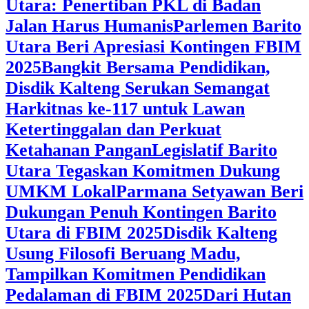
Utara: Penertiban PKL di Badan
Jalan Harus Humanis
Parlemen Barito
Utara Beri Apresiasi Kontingen FBIM
2025
‎Bangkit Bersama Pendidikan,
Disdik Kalteng Serukan Semangat
Harkitnas ke-117 untuk Lawan
Ketertinggalan dan Perkuat
Ketahanan Pangan
Legislatif Barito
Utara Tegaskan Komitmen Dukung
UMKM Lokal
Parmana Setyawan Beri
Dukungan Penuh Kontingen Barito
Utara di FBIM 2025
Disdik Kalteng
Usung Filosofi Beruang Madu,
Tampilkan Komitmen Pendidikan
Pedalaman di FBIM 2025
‎Dari Hutan