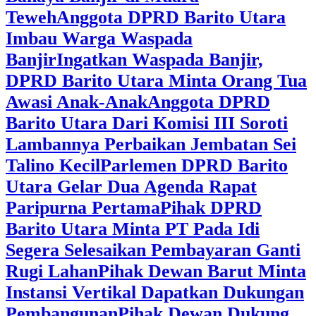
Teweh
Anggota DPRD Barito Utara
Imbau Warga Waspada
Banjir
Ingatkan Waspada Banjir,
DPRD Barito Utara Minta Orang Tua
Awasi Anak-Anak
Anggota DPRD
Barito Utara Dari Komisi III Soroti
Lambannya Perbaikan Jembatan Sei
Talino Kecil
Parlemen DPRD Barito
Utara Gelar Dua Agenda Rapat
Paripurna Pertama
Pihak DPRD
Barito Utara Minta PT Pada Idi
Segera Selesaikan Pembayaran Ganti
Rugi Lahan
Pihak Dewan Barut Minta
Instansi Vertikal Dapatkan Dukungan
Pembangunan
Pihak Dewan Dukung