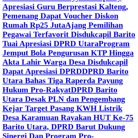
Apresiasi Guru Berprestasi Kalteng,
Pemenang Dapat Voucher Diskon
Rumah Rp25 Juta
Ajang Pemilihan
Pegawai Terfavorit Disdukcapil Barito
Tuai Apresiasi DPRD Utara
Program
Jemput Bola Pengurusan KTP Hingga
Akta Lahir Warga Desa Disdukcapil
Dapat Apresiasi DPRD
DPRD Barito
Utara Bahas Tiga Raperda Payung
Hukum Pro-Rakyat
DPRD Barito
Utara Desak PLN dan Pengembang
Kejar Target Pasang KWH Listrik
Desa Karamuan
Rayakan HUT Ke-75
Barito Utara, DPRD Barut Dukung
Sinergi Dan Program Pro-