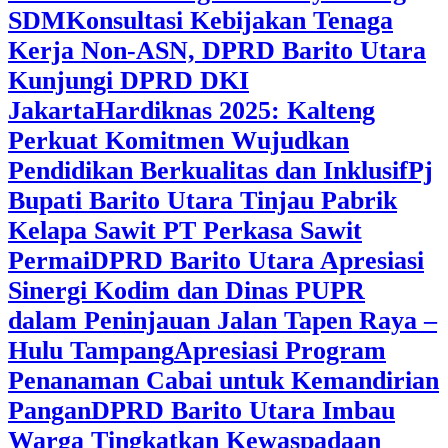
SDM
Konsultasi Kebijakan Tenaga
Kerja Non-ASN, DPRD Barito Utara
Kunjungi DPRD DKI
Jakarta
Hardiknas 2025: Kalteng
Perkuat Komitmen Wujudkan
Pendidikan Berkualitas dan Inklusif
Pj
Bupati Barito Utara Tinjau Pabrik
Kelapa Sawit PT Perkasa Sawit
Permai
DPRD Barito Utara Apresiasi
Sinergi Kodim dan Dinas PUPR
dalam Peninjauan Jalan Tapen Raya –
Hulu Tampang
Apresiasi Program
Penanaman Cabai untuk Kemandirian
Pangan
DPRD Barito Utara Imbau
Warga Tingkatkan Kewaspadaan