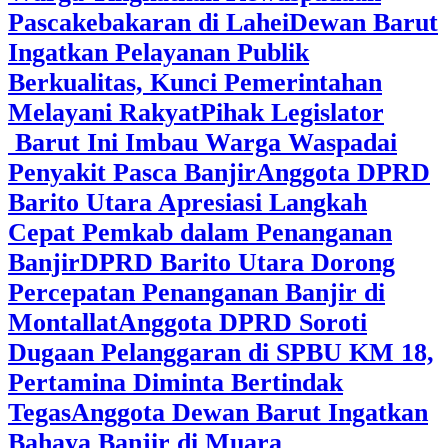
Pascakebakaran di Lahei
Dewan Barut
Ingatkan Pelayanan Publik
Berkualitas, Kunci Pemerintahan
Melayani Rakyat
Pihak Legislator
Barut Ini Imbau Warga Waspadai
Penyakit Pasca Banjir
Anggota DPRD
Barito Utara Apresiasi Langkah
Cepat Pemkab dalam Penanganan
Banjir
DPRD Barito Utara Dorong
Percepatan Penanganan Banjir di
Montallat
Anggota DPRD Soroti
Dugaan Pelanggaran di SPBU KM 18,
Pertamina Diminta Bertindak
Tegas
Anggota Dewan Barut Ingatkan
Bahaya Banjir di Muara