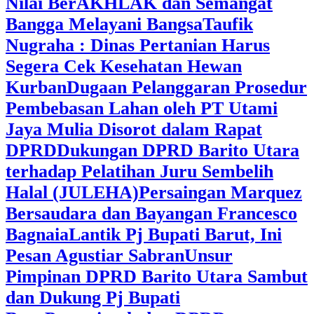
Nilai BerAKHLAK dan Semangat
Bangga Melayani Bangsa
Taufik
Nugraha : Dinas Pertanian Harus
Segera Cek Kesehatan Hewan
Kurban
Dugaan Pelanggaran Prosedur
Pembebasan Lahan oleh PT Utami
Jaya Mulia Disorot dalam Rapat
DPRD
Dukungan DPRD Barito Utara
terhadap Pelatihan Juru Sembelih
Halal (JULEHA)
Persaingan Marquez
Bersaudara dan Bayangan Francesco
Bagnaia
Lantik Pj Bupati Barut, Ini
Pesan Agustiar Sabran
Unsur
Pimpinan DPRD Barito Utara Sambut
dan Dukung Pj Bupati