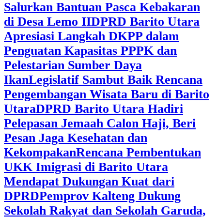
Salurkan Bantuan Pasca Kebakaran
di Desa Lemo II
DPRD Barito Utara
Apresiasi Langkah DKPP dalam
Penguatan Kapasitas PPPK dan
Pelestarian Sumber Daya
Ikan
Legislatif Sambut Baik Rencana
Pengembangan Wisata Baru di Barito
Utara
DPRD Barito Utara Hadiri
Pelepasan Jemaah Calon Haji, Beri
Pesan Jaga Kesehatan dan
Kekompakan
Rencana Pembentukan
UKK Imigrasi di Barito Utara
Mendapat Dukungan Kuat dari
DPRD
‎Pemprov Kalteng Dukung
Sekolah Rakyat dan Sekolah Garuda,