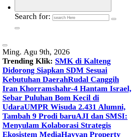
Search for:
Ming. Agu 9th, 2026
Trending Klik:
SMK di Kalteng
Didorong Siapkan SDM Sesuai
Kebutuhan Daerah
Rudal Canggih
Iran Khorramshahr-4 Hantam Israel,
Sebar Puluhan Bom Kecil di
Udara
UMPR Wisuda 2.431 Alumni,
Tambah 9 Prodi baru
AJI dan SMSI:
Menyulam Kolaborasi Strategis
Ekosistem Media
Hayyan Property