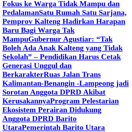
Fokus ke Warga Tidak Mampu dan
Pedalaman
‎Satu Rumah Satu Sarjana,
Pemprov Kalteng Hadirkan Harapan
Baru Bagi Warga Tak
Mampu
‎Gubernur Agustiar: “Tak
Boleh Ada Anak Kalteng yang Tidak
Sekolah” – Pendidikan Harus Cetak
Generasi Unggul dan
Berkarakter
Ruas Jalan Trans
Kalimantan-Benangin -Lampeong jadi
Sorotan Anggota DPRD Akibat
Kerusakannya
Program Pelestarian
Ekosistem Perairan Didukung
Anggota DPRD Barito
Utara
Pemerintah Barito Utara