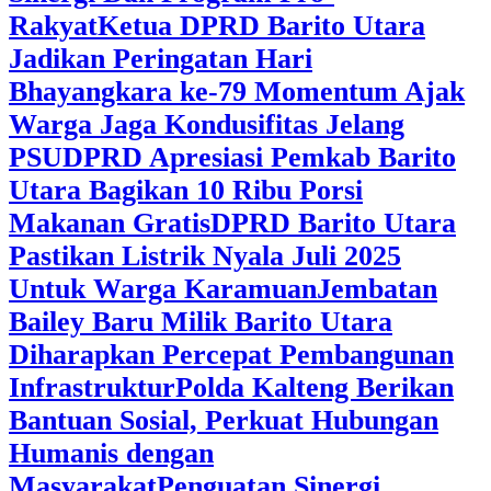
Rakyat
Ketua DPRD Barito Utara
Jadikan Peringatan Hari
Bhayangkara ke-79 Momentum Ajak
Warga Jaga Kondusifitas Jelang
PSU
DPRD Apresiasi Pemkab Barito
Utara Bagikan 10 Ribu Porsi
Makanan Gratis
DPRD Barito Utara
Pastikan Listrik Nyala Juli 2025
Untuk Warga Karamuan
Jembatan
Bailey Baru Milik Barito Utara
Diharapkan Percepat Pembangunan
Infrastruktur
Polda Kalteng Berikan
Bantuan Sosial, Perkuat Hubungan
Humanis dengan
Masyarakat
Penguatan Sinergi