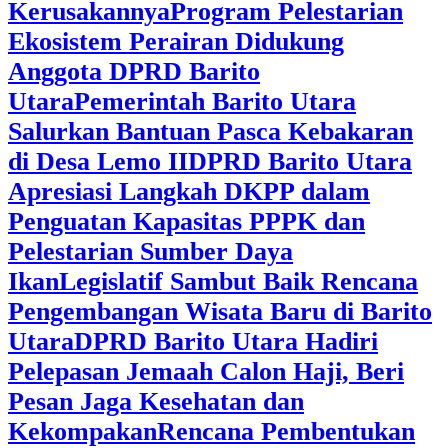
Kerusakannya
Program Pelestarian
Ekosistem Perairan Didukung
Anggota DPRD Barito
Utara
Pemerintah Barito Utara
Salurkan Bantuan Pasca Kebakaran
di Desa Lemo II
DPRD Barito Utara
Apresiasi Langkah DKPP dalam
Penguatan Kapasitas PPPK dan
Pelestarian Sumber Daya
Ikan
Legislatif Sambut Baik Rencana
Pengembangan Wisata Baru di Barito
Utara
DPRD Barito Utara Hadiri
Pelepasan Jemaah Calon Haji, Beri
Pesan Jaga Kesehatan dan
Kekompakan
Rencana Pembentukan