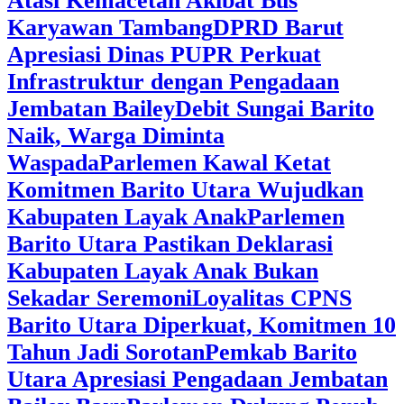
Atasi Kemacetan Akibat Bus
Karyawan Tambang
DPRD Barut
Apresiasi Dinas PUPR Perkuat
Infrastruktur dengan Pengadaan
Jembatan Bailey
Debit Sungai Barito
Naik, Warga Diminta
Waspada
Parlemen Kawal Ketat
Komitmen Barito Utara Wujudkan
Kabupaten Layak Anak
Parlemen
Barito Utara Pastikan Deklarasi
Kabupaten Layak Anak Bukan
Sekadar Seremoni
Loyalitas CPNS
Barito Utara Diperkuat, Komitmen 10
Tahun Jadi Sorotan
Pemkab Barito
Utara Apresiasi Pengadaan Jembatan