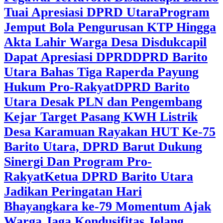
Tuai Apresiasi DPRD Utara
Program
Jemput Bola Pengurusan KTP Hingga
Akta Lahir Warga Desa Disdukcapil
Dapat Apresiasi DPRD
DPRD Barito
Utara Bahas Tiga Raperda Payung
Hukum Pro-Rakyat
DPRD Barito
Utara Desak PLN dan Pengembang
Kejar Target Pasang KWH Listrik
Desa Karamuan
Rayakan HUT Ke-75
Barito Utara, DPRD Barut Dukung
Sinergi Dan Program Pro-
Rakyat
Ketua DPRD Barito Utara
Jadikan Peringatan Hari
Bhayangkara ke-79 Momentum Ajak
Warga Jaga Kondusifitas Jelang