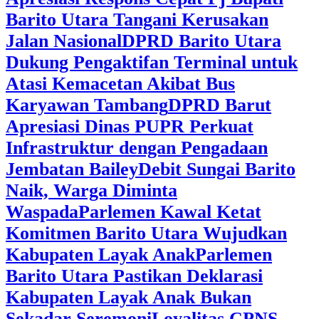
Barito Utara Tangani Kerusakan
Jalan Nasional
DPRD Barito Utara
Dukung Pengaktifan Terminal untuk
Atasi Kemacetan Akibat Bus
Karyawan Tambang
DPRD Barut
Apresiasi Dinas PUPR Perkuat
Infrastruktur dengan Pengadaan
Jembatan Bailey
Debit Sungai Barito
Naik, Warga Diminta
Waspada
Parlemen Kawal Ketat
Komitmen Barito Utara Wujudkan
Kabupaten Layak Anak
Parlemen
Barito Utara Pastikan Deklarasi
Kabupaten Layak Anak Bukan
Sekadar Seremoni
Loyalitas CPNS