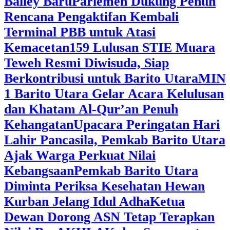
Bailey Baru
Parlemen Dukung Penuh
Rencana Pengaktifan Kembali
Terminal PBB untuk Atasi
Kemacetan
159 Lulusan STIE Muara
Teweh Resmi Diwisuda, Siap
Berkontribusi untuk Barito Utara
MIN
1 Barito Utara Gelar Acara Kelulusan
dan Khatam Al-Qur’an Penuh
Kehangatan
Upacara Peringatan Hari
Lahir Pancasila, Pemkab Barito Utara
Ajak Warga Perkuat Nilai
Kebangsaan
Pemkab Barito Utara
Diminta Periksa Kesehatan Hewan
Kurban Jelang Idul Adha
Ketua
Dewan Dorong ASN Tetap Terapkan