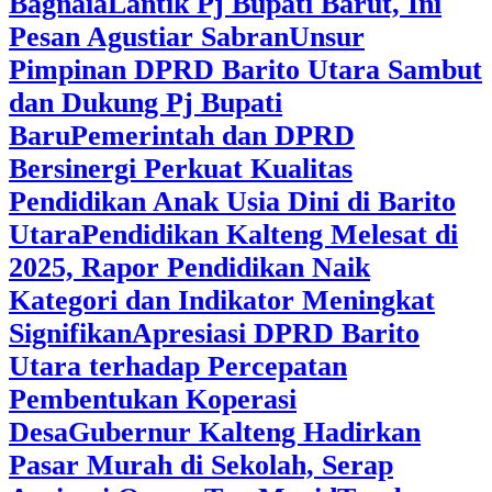
Bagnaia
Lantik Pj Bupati Barut, Ini
Pesan Agustiar Sabran
Unsur
Pimpinan DPRD Barito Utara Sambut
dan Dukung Pj Bupati
Baru
Pemerintah dan DPRD
Bersinergi Perkuat Kualitas
Pendidikan Anak Usia Dini di Barito
Utara
‎Pendidikan Kalteng Melesat di
2025, Rapor Pendidikan Naik
Kategori dan Indikator Meningkat
Signifikan
Apresiasi DPRD Barito
Utara terhadap Percepatan
Pembentukan Koperasi
Desa
‎Gubernur Kalteng Hadirkan
Pasar Murah di Sekolah, Serap