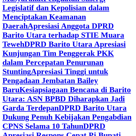
Legislatif dan Kepolisian dalam
Menciptakan Keamanan
Daerah
Apresiasi Anggota DPRD
Barito Utara terhadap STIE Muara
Teweh
DPRD Barito Utara Apresiasi
Kunjungan Tim Penggerak PKK
dalam Percepatan Penurunan
Stunting
Apresiasi Tinggi untuk
Pengadaan Jembatan Bailey
Baru
Kesiapsiagaan Bencana di Barito
Utara: ASN BPBD Diharapkan Jadi
Garda Terdepan
DPRD Barito Utara
Dukung Penuh Kebijakan Pengabdian
CPNS Selama 10 Tahun
DPRD
Apresiasi Respons Cepat Pj Bupati