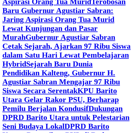
Aspirasi Orang Tua Murid
‎Terobosan
Baru Gubernur Agustiar Sabran:
Jaring Aspirasi Orang Tua Murid
Lewat Kunjungan dan Pasar
Murah
Gubernur Agustiar Sabran
Cetak Sejarah, Ajarkan 97 Ribu Siswa
dalam Satu Hari Lewat Pembelajaran
Hybrid
Sejarah Baru Dunia
Pendidikan Kalteng, Gubernur H.
Agustiar Sabran Mengajar 97 Ribu
Siswa Secara Serentak
KPU Barito
Utara Gelar Rakor PSU, Berharap
Pemilu Berjalan Kondusif
Dukungan
DPRD Barito Utara untuk Pelestarian
Seni Budaya Lokal
DPRD Barito