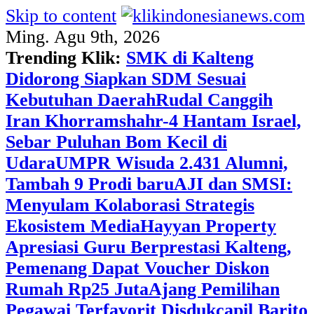
Skip to content
Ming. Agu 9th, 2026
Trending Klik:
SMK di Kalteng
Didorong Siapkan SDM Sesuai
Kebutuhan Daerah
Rudal Canggih
Iran Khorramshahr-4 Hantam Israel,
Sebar Puluhan Bom Kecil di
Udara
UMPR Wisuda 2.431 Alumni,
Tambah 9 Prodi baru
AJI dan SMSI:
Menyulam Kolaborasi Strategis
Ekosistem Media
Hayyan Property
Apresiasi Guru Berprestasi Kalteng,
Pemenang Dapat Voucher Diskon
Rumah Rp25 Juta
Ajang Pemilihan
Pegawai Terfavorit Disdukcapil Barito