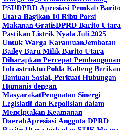
PSU
DPRD Apresiasi Pemkab Barito
Utara Bagikan 10 Ribu Porsi
Makanan Gratis
DPRD Barito Utara
Pastikan Listrik Nyala Juli 2025
Untuk Warga Karamuan
Jembatan
Bailey Baru Milik Barito Utara
Diharapkan Percepat Pembangunan
Infrastruktur
Polda Kalteng Berikan
Bantuan Sosial, Perkuat Hubungan
Humanis dengan
Masyarakat
Penguatan Sinergi
Legislatif dan Kepolisian dalam
Menciptakan Keamanan
Daerah
Apresiasi Anggota DPRD
Barito Utara terhadap STIE Muara