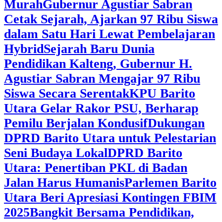
Murah
Gubernur Agustiar Sabran
Cetak Sejarah, Ajarkan 97 Ribu Siswa
dalam Satu Hari Lewat Pembelajaran
Hybrid
Sejarah Baru Dunia
Pendidikan Kalteng, Gubernur H.
Agustiar Sabran Mengajar 97 Ribu
Siswa Secara Serentak
KPU Barito
Utara Gelar Rakor PSU, Berharap
Pemilu Berjalan Kondusif
Dukungan
DPRD Barito Utara untuk Pelestarian
Seni Budaya Lokal
DPRD Barito
Utara: Penertiban PKL di Badan
Jalan Harus Humanis
Parlemen Barito
Utara Beri Apresiasi Kontingen FBIM
2025
‎Bangkit Bersama Pendidikan,