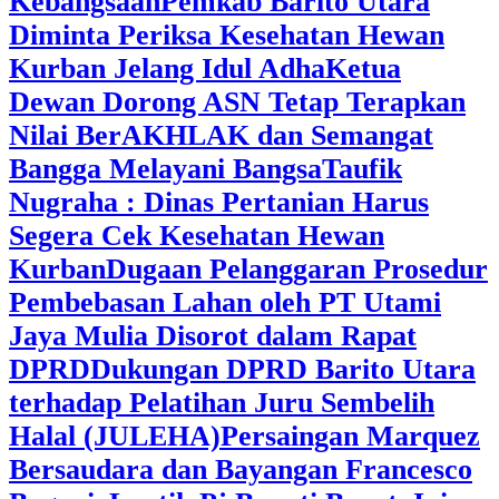
Kebangsaan
Pemkab Barito Utara
Diminta Periksa Kesehatan Hewan
Kurban Jelang Idul Adha
Ketua
Dewan Dorong ASN Tetap Terapkan
Nilai BerAKHLAK dan Semangat
Bangga Melayani Bangsa
Taufik
Nugraha : Dinas Pertanian Harus
Segera Cek Kesehatan Hewan
Kurban
Dugaan Pelanggaran Prosedur
Pembebasan Lahan oleh PT Utami
Jaya Mulia Disorot dalam Rapat
DPRD
Dukungan DPRD Barito Utara
terhadap Pelatihan Juru Sembelih
Halal (JULEHA)
Persaingan Marquez
Bersaudara dan Bayangan Francesco