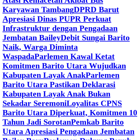
Atasi Kemacetan Akibat Bus
Karyawan Tambang
DPRD Barut
Apresiasi Dinas PUPR Perkuat
Infrastruktur dengan Pengadaan
Jembatan Bailey
Debit Sungai Barito
Naik, Warga Diminta
Waspada
Parlemen Kawal Ketat
Komitmen Barito Utara Wujudkan
Kabupaten Layak Anak
Parlemen
Barito Utara Pastikan Deklarasi
Kabupaten Layak Anak Bukan
Sekadar Seremoni
Loyalitas CPNS
Barito Utara Diperkuat, Komitmen 10
Tahun Jadi Sorotan
Pemkab Barito
Utara Apresiasi Pengadaan Jembatan