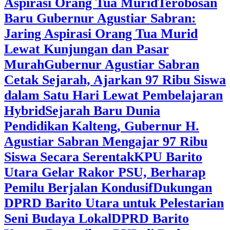
Aspirasi Orang Tua Murid
‎Terobosan
Baru Gubernur Agustiar Sabran:
Jaring Aspirasi Orang Tua Murid
Lewat Kunjungan dan Pasar
Murah
Gubernur Agustiar Sabran
Cetak Sejarah, Ajarkan 97 Ribu Siswa
dalam Satu Hari Lewat Pembelajaran
Hybrid
Sejarah Baru Dunia
Pendidikan Kalteng, Gubernur H.
Agustiar Sabran Mengajar 97 Ribu
Siswa Secara Serentak
KPU Barito
Utara Gelar Rakor PSU, Berharap
Pemilu Berjalan Kondusif
Dukungan
DPRD Barito Utara untuk Pelestarian
Seni Budaya Lokal
DPRD Barito