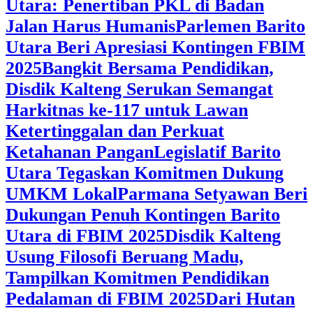
Utara: Penertiban PKL di Badan
Jalan Harus Humanis
Parlemen Barito
Utara Beri Apresiasi Kontingen FBIM
2025
‎Bangkit Bersama Pendidikan,
Disdik Kalteng Serukan Semangat
Harkitnas ke-117 untuk Lawan
Ketertinggalan dan Perkuat
Ketahanan Pangan
Legislatif Barito
Utara Tegaskan Komitmen Dukung
UMKM Lokal
Parmana Setyawan Beri
Dukungan Penuh Kontingen Barito
Utara di FBIM 2025
Disdik Kalteng
Usung Filosofi Beruang Madu,
Tampilkan Komitmen Pendidikan
Pedalaman di FBIM 2025
‎Dari Hutan