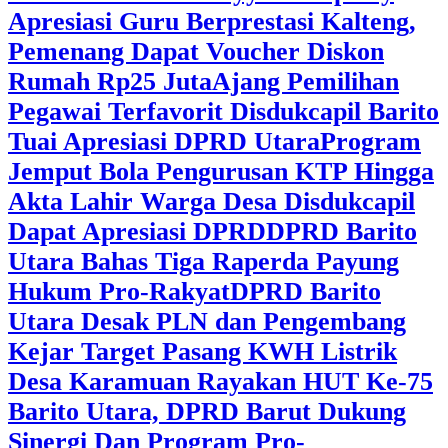
Apresiasi Guru Berprestasi Kalteng,
Pemenang Dapat Voucher Diskon
Rumah Rp25 Juta
Ajang Pemilihan
Pegawai Terfavorit Disdukcapil Barito
Tuai Apresiasi DPRD Utara
Program
Jemput Bola Pengurusan KTP Hingga
Akta Lahir Warga Desa Disdukcapil
Dapat Apresiasi DPRD
DPRD Barito
Utara Bahas Tiga Raperda Payung
Hukum Pro-Rakyat
DPRD Barito
Utara Desak PLN dan Pengembang
Kejar Target Pasang KWH Listrik
Desa Karamuan
Rayakan HUT Ke-75
Barito Utara, DPRD Barut Dukung
Sinergi Dan Program Pro-