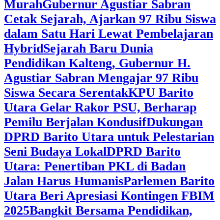
Murah
Gubernur Agustiar Sabran
Cetak Sejarah, Ajarkan 97 Ribu Siswa
dalam Satu Hari Lewat Pembelajaran
Hybrid
Sejarah Baru Dunia
Pendidikan Kalteng, Gubernur H.
Agustiar Sabran Mengajar 97 Ribu
Siswa Secara Serentak
KPU Barito
Utara Gelar Rakor PSU, Berharap
Pemilu Berjalan Kondusif
Dukungan
DPRD Barito Utara untuk Pelestarian
Seni Budaya Lokal
DPRD Barito
Utara: Penertiban PKL di Badan
Jalan Harus Humanis
Parlemen Barito
Utara Beri Apresiasi Kontingen FBIM
2025
‎Bangkit Bersama Pendidikan,