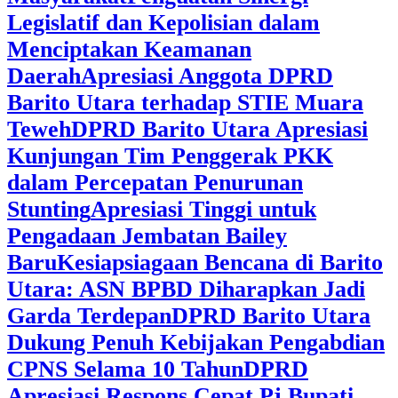
Legislatif dan Kepolisian dalam
Menciptakan Keamanan
Daerah
Apresiasi Anggota DPRD
Barito Utara terhadap STIE Muara
Teweh
DPRD Barito Utara Apresiasi
Kunjungan Tim Penggerak PKK
dalam Percepatan Penurunan
Stunting
Apresiasi Tinggi untuk
Pengadaan Jembatan Bailey
Baru
Kesiapsiagaan Bencana di Barito
Utara: ASN BPBD Diharapkan Jadi
Garda Terdepan
DPRD Barito Utara
Dukung Penuh Kebijakan Pengabdian
CPNS Selama 10 Tahun
DPRD
Apresiasi Respons Cepat Pj Bupati