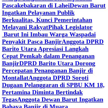
Pascakebakaran di Lahei
Dewan Barut
Ingatkan Pelayanan Publik
Berkualitas, Kunci Pemerintahan
Melayani Rakyat
Pihak Legislator
Barut Ini Imbau Warga Waspadai
Penyakit Pasca Banjir
Anggota DPRD
Barito Utara Apresiasi Langkah
Cepat Pemkab dalam Penanganan
Banjir
DPRD Barito Utara Dorong
Percepatan Penanganan Banjir di
Montallat
Anggota DPRD Soroti
Dugaan Pelanggaran di SPBU KM 18,
Pertamina Diminta Bertindak
Tegas
Anggota Dewan Barut Ingatkan
Bahaya Banjir di Muara