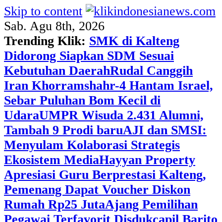
Skip to content
Sab. Agu 8th, 2026
Trending Klik:
SMK di Kalteng
Didorong Siapkan SDM Sesuai
Kebutuhan Daerah
Rudal Canggih
Iran Khorramshahr-4 Hantam Israel,
Sebar Puluhan Bom Kecil di
Udara
UMPR Wisuda 2.431 Alumni,
Tambah 9 Prodi baru
AJI dan SMSI:
Menyulam Kolaborasi Strategis
Ekosistem Media
Hayyan Property
Apresiasi Guru Berprestasi Kalteng,
Pemenang Dapat Voucher Diskon
Rumah Rp25 Juta
Ajang Pemilihan
Pegawai Terfavorit Disdukcapil Barito