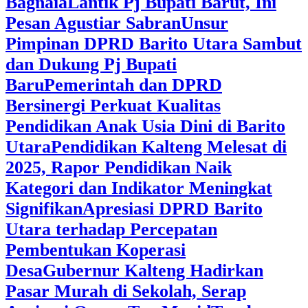
Bagnaia
Lantik Pj Bupati Barut, Ini
Pesan Agustiar Sabran
Unsur
Pimpinan DPRD Barito Utara Sambut
dan Dukung Pj Bupati
Baru
Pemerintah dan DPRD
Bersinergi Perkuat Kualitas
Pendidikan Anak Usia Dini di Barito
Utara
‎Pendidikan Kalteng Melesat di
2025, Rapor Pendidikan Naik
Kategori dan Indikator Meningkat
Signifikan
Apresiasi DPRD Barito
Utara terhadap Percepatan
Pembentukan Koperasi
Desa
‎Gubernur Kalteng Hadirkan
Pasar Murah di Sekolah, Serap