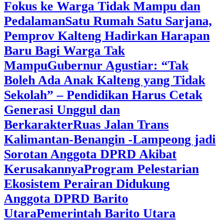
Fokus ke Warga Tidak Mampu dan
Pedalaman
‎Satu Rumah Satu Sarjana,
Pemprov Kalteng Hadirkan Harapan
Baru Bagi Warga Tak
Mampu
‎Gubernur Agustiar: “Tak
Boleh Ada Anak Kalteng yang Tidak
Sekolah” – Pendidikan Harus Cetak
Generasi Unggul dan
Berkarakter
Ruas Jalan Trans
Kalimantan-Benangin -Lampeong jadi
Sorotan Anggota DPRD Akibat
Kerusakannya
Program Pelestarian
Ekosistem Perairan Didukung
Anggota DPRD Barito
Utara
Pemerintah Barito Utara