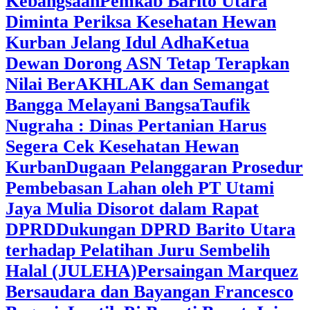
Kebangsaan
Pemkab Barito Utara
Diminta Periksa Kesehatan Hewan
Kurban Jelang Idul Adha
Ketua
Dewan Dorong ASN Tetap Terapkan
Nilai BerAKHLAK dan Semangat
Bangga Melayani Bangsa
Taufik
Nugraha : Dinas Pertanian Harus
Segera Cek Kesehatan Hewan
Kurban
Dugaan Pelanggaran Prosedur
Pembebasan Lahan oleh PT Utami
Jaya Mulia Disorot dalam Rapat
DPRD
Dukungan DPRD Barito Utara
terhadap Pelatihan Juru Sembelih
Halal (JULEHA)
Persaingan Marquez
Bersaudara dan Bayangan Francesco