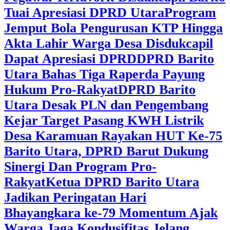
Tuai Apresiasi DPRD Utara
Program
Jemput Bola Pengurusan KTP Hingga
Akta Lahir Warga Desa Disdukcapil
Dapat Apresiasi DPRD
DPRD Barito
Utara Bahas Tiga Raperda Payung
Hukum Pro-Rakyat
DPRD Barito
Utara Desak PLN dan Pengembang
Kejar Target Pasang KWH Listrik
Desa Karamuan
Rayakan HUT Ke-75
Barito Utara, DPRD Barut Dukung
Sinergi Dan Program Pro-
Rakyat
Ketua DPRD Barito Utara
Jadikan Peringatan Hari
Bhayangkara ke-79 Momentum Ajak
Warga Jaga Kondusifitas Jelang