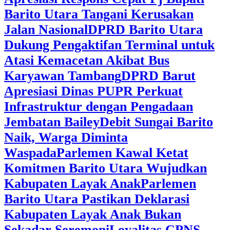
Barito Utara Tangani Kerusakan
Jalan Nasional
DPRD Barito Utara
Dukung Pengaktifan Terminal untuk
Atasi Kemacetan Akibat Bus
Karyawan Tambang
DPRD Barut
Apresiasi Dinas PUPR Perkuat
Infrastruktur dengan Pengadaan
Jembatan Bailey
Debit Sungai Barito
Naik, Warga Diminta
Waspada
Parlemen Kawal Ketat
Komitmen Barito Utara Wujudkan
Kabupaten Layak Anak
Parlemen
Barito Utara Pastikan Deklarasi
Kabupaten Layak Anak Bukan
Sekadar Seremoni
Loyalitas CPNS