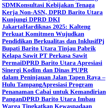
SDM
Konsultasi Kebijakan Tenaga
Kerja Non-ASN, DPRD Barito Utara
Kunjungi DPRD DKI
Jakarta
Hardiknas 2025: Kalteng
Perkuat Komitmen Wujudkan
Pendidikan Berkualitas dan Inklusif
Pj
Bupati Barito Utara Tinjau Pabrik
Kelapa Sawit PT Perkasa Sawit
Permai
DPRD Barito Utara Apresiasi
Sinergi Kodim dan Dinas PUPR
dalam Peninjauan Jalan Tapen Raya –
Hulu Tampang
Apresiasi Program
Penanaman Cabai untuk Kemandirian
Pangan
DPRD Barito Utara Imbau
Warga Tingkatkan Kewaspadaan