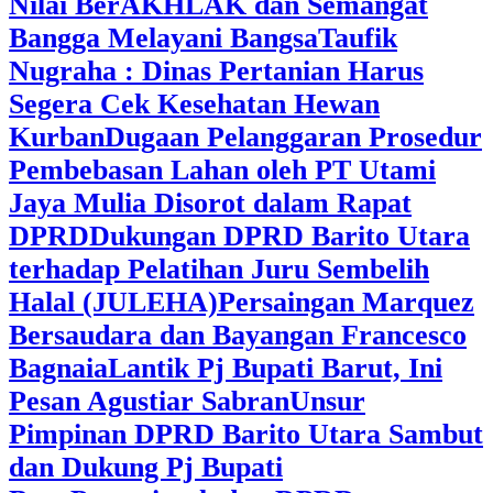
Nilai BerAKHLAK dan Semangat
Bangga Melayani Bangsa
Taufik
Nugraha : Dinas Pertanian Harus
Segera Cek Kesehatan Hewan
Kurban
Dugaan Pelanggaran Prosedur
Pembebasan Lahan oleh PT Utami
Jaya Mulia Disorot dalam Rapat
DPRD
Dukungan DPRD Barito Utara
terhadap Pelatihan Juru Sembelih
Halal (JULEHA)
Persaingan Marquez
Bersaudara dan Bayangan Francesco
Bagnaia
Lantik Pj Bupati Barut, Ini
Pesan Agustiar Sabran
Unsur
Pimpinan DPRD Barito Utara Sambut
dan Dukung Pj Bupati