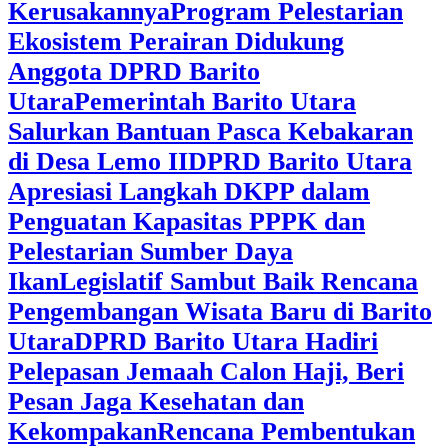
Kerusakannya
Program Pelestarian
Ekosistem Perairan Didukung
Anggota DPRD Barito
Utara
Pemerintah Barito Utara
Salurkan Bantuan Pasca Kebakaran
di Desa Lemo II
DPRD Barito Utara
Apresiasi Langkah DKPP dalam
Penguatan Kapasitas PPPK dan
Pelestarian Sumber Daya
Ikan
Legislatif Sambut Baik Rencana
Pengembangan Wisata Baru di Barito
Utara
DPRD Barito Utara Hadiri
Pelepasan Jemaah Calon Haji, Beri
Pesan Jaga Kesehatan dan
Kekompakan
Rencana Pembentukan