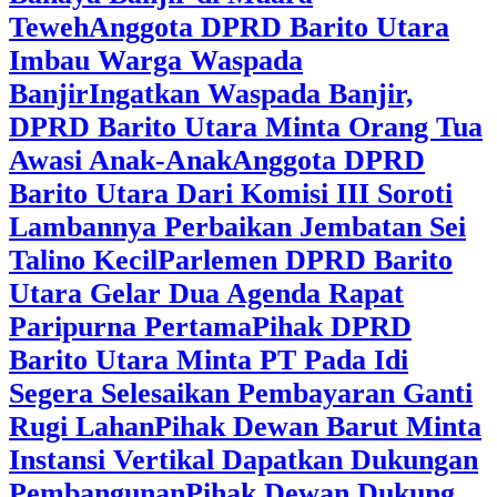
Teweh
Anggota DPRD Barito Utara
Imbau Warga Waspada
Banjir
Ingatkan Waspada Banjir,
DPRD Barito Utara Minta Orang Tua
Awasi Anak-Anak
Anggota DPRD
Barito Utara Dari Komisi III Soroti
Lambannya Perbaikan Jembatan Sei
Talino Kecil
Parlemen DPRD Barito
Utara Gelar Dua Agenda Rapat
Paripurna Pertama
Pihak DPRD
Barito Utara Minta PT Pada Idi
Segera Selesaikan Pembayaran Ganti
Rugi Lahan
Pihak Dewan Barut Minta
Instansi Vertikal Dapatkan Dukungan
Pembangunan
Pihak Dewan Dukung