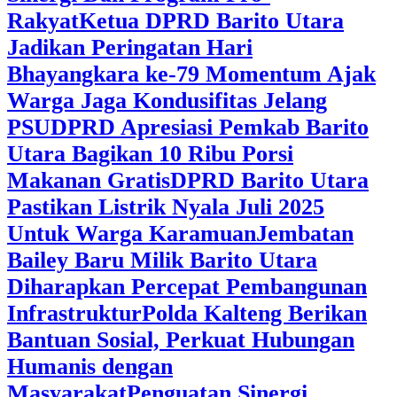
Rakyat
Ketua DPRD Barito Utara
Jadikan Peringatan Hari
Bhayangkara ke-79 Momentum Ajak
Warga Jaga Kondusifitas Jelang
PSU
DPRD Apresiasi Pemkab Barito
Utara Bagikan 10 Ribu Porsi
Makanan Gratis
DPRD Barito Utara
Pastikan Listrik Nyala Juli 2025
Untuk Warga Karamuan
Jembatan
Bailey Baru Milik Barito Utara
Diharapkan Percepat Pembangunan
Infrastruktur
Polda Kalteng Berikan
Bantuan Sosial, Perkuat Hubungan
Humanis dengan
Masyarakat
Penguatan Sinergi