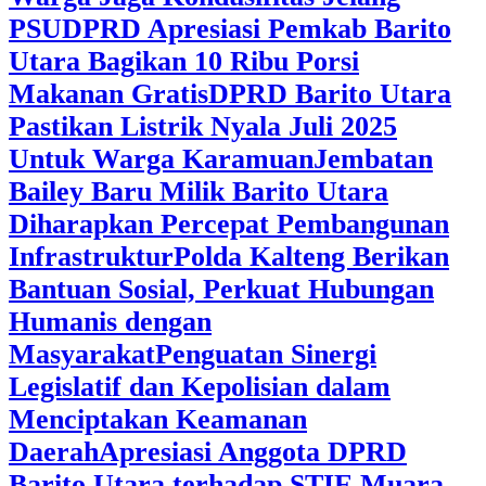
PSU
DPRD Apresiasi Pemkab Barito
Utara Bagikan 10 Ribu Porsi
Makanan Gratis
DPRD Barito Utara
Pastikan Listrik Nyala Juli 2025
Untuk Warga Karamuan
Jembatan
Bailey Baru Milik Barito Utara
Diharapkan Percepat Pembangunan
Infrastruktur
Polda Kalteng Berikan
Bantuan Sosial, Perkuat Hubungan
Humanis dengan
Masyarakat
Penguatan Sinergi
Legislatif dan Kepolisian dalam
Menciptakan Keamanan
Daerah
Apresiasi Anggota DPRD
Barito Utara terhadap STIE Muara