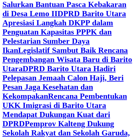
Salurkan Bantuan Pasca Kebakaran
di Desa Lemo II
DPRD Barito Utara
Apresiasi Langkah DKPP dalam
Penguatan Kapasitas PPPK dan
Pelestarian Sumber Daya
Ikan
Legislatif Sambut Baik Rencana
Pengembangan Wisata Baru di Barito
Utara
DPRD Barito Utara Hadiri
Pelepasan Jemaah Calon Haji, Beri
Pesan Jaga Kesehatan dan
Kekompakan
Rencana Pembentukan
UKK Imigrasi di Barito Utara
Mendapat Dukungan Kuat dari
DPRD
‎Pemprov Kalteng Dukung
Sekolah Rakyat dan Sekolah Garuda,