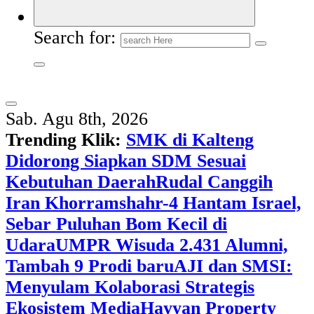
Search for:
Sab. Agu 8th, 2026
Trending Klik:
SMK di Kalteng
Didorong Siapkan SDM Sesuai
Kebutuhan Daerah
Rudal Canggih
Iran Khorramshahr-4 Hantam Israel,
Sebar Puluhan Bom Kecil di
Udara
UMPR Wisuda 2.431 Alumni,
Tambah 9 Prodi baru
AJI dan SMSI:
Menyulam Kolaborasi Strategis
Ekosistem Media
Hayyan Property