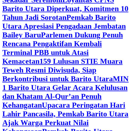
Barito Utara Diperkuat, Komitmen 10
Tahun Jadi Sorotan
Pemkab Barito
Utara Apresiasi Pengadaan Jembatan
Bailey Baru
Parlemen Dukung Penuh
Rencana Pengaktifan Kembali
Terminal PBB untuk Atasi
Kemacetan
159 Lulusan STIE Muara
Teweh Resmi Diwisuda, Siap
Berkontribusi untuk Barito Utara
MIN
1 Barito Utara Gelar Acara Kelulusan
dan Khatam Al-Qur’an Penuh
Kehangatan
Upacara Peringatan Hari
Lahir Pancasila, Pemkab Barito Utara
Ajak Warga Perkuat Nilai