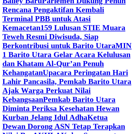
Bailey Baru
Parlemen Dukung Penuh
Rencana Pengaktifan Kembali
Terminal PBB untuk Atasi
Kemacetan
159 Lulusan STIE Muara
Teweh Resmi Diwisuda, Siap
Berkontribusi untuk Barito Utara
MIN
1 Barito Utara Gelar Acara Kelulusan
dan Khatam Al-Qur’an Penuh
Kehangatan
Upacara Peringatan Hari
Lahir Pancasila, Pemkab Barito Utara
Ajak Warga Perkuat Nilai
Kebangsaan
Pemkab Barito Utara
Diminta Periksa Kesehatan Hewan
Kurban Jelang Idul Adha
Ketua
Dewan Dorong ASN Tetap Terapkan