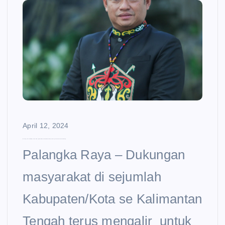
e
n
t
April 12, 2024
Dukungan Akar Rumput Terus Mengalir Untuk Rahmat Hamka Maju Sebagai Calon Gubernur Kalteng
Palangka Raya – Dukungan
masyarakat di sejumlah
Kabupaten/Kota se Kalimantan
Tengah terus mengalir untuk