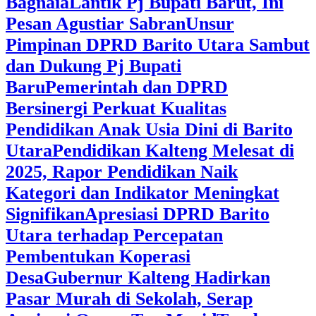
Bagnaia
Lantik Pj Bupati Barut, Ini
Pesan Agustiar Sabran
Unsur
Pimpinan DPRD Barito Utara Sambut
dan Dukung Pj Bupati
Baru
Pemerintah dan DPRD
Bersinergi Perkuat Kualitas
Pendidikan Anak Usia Dini di Barito
Utara
‎Pendidikan Kalteng Melesat di
2025, Rapor Pendidikan Naik
Kategori dan Indikator Meningkat
Signifikan
Apresiasi DPRD Barito
Utara terhadap Percepatan
Pembentukan Koperasi
Desa
‎Gubernur Kalteng Hadirkan
Pasar Murah di Sekolah, Serap