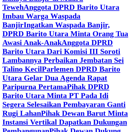
Teweh
Anggota DPRD Barito Utara
Imbau Warga Waspada
Banjir
Ingatkan Waspada Banjir,
DPRD Barito Utara Minta Orang Tua
Awasi Anak-Anak
Anggota DPRD
Barito Utara Dari Komisi III Soroti
Lambannya Perbaikan Jembatan Sei
Talino Kecil
Parlemen DPRD Barito
Utara Gelar Dua Agenda Rapat
Paripurna Pertama
Pihak DPRD
Barito Utara Minta PT Pada Idi
Segera Selesaikan Pembayaran Ganti
Rugi Lahan
Pihak Dewan Barut Minta
Instansi Vertikal Dapatkan Dukungan
Pembangunan
Pihak Dewan Dukung