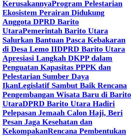
Kerusakannya
Program Pelestarian
Ekosistem Perairan Didukung
Anggota DPRD Barito
Utara
Pemerintah Barito Utara
Salurkan Bantuan Pasca Kebakaran
di Desa Lemo II
DPRD Barito Utara
Apresiasi Langkah DKPP dalam
Penguatan Kapasitas PPPK dan
Pelestarian Sumber Daya
Ikan
Legislatif Sambut Baik Rencana
Pengembangan Wisata Baru di Barito
Utara
DPRD Barito Utara Hadiri
Pelepasan Jemaah Calon Haji, Beri
Pesan Jaga Kesehatan dan
Kekompakan
Rencana Pembentukan