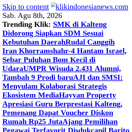
Skip to content
Sab. Agu 8th, 2026
Trending Klik:
SMK di Kalteng
Didorong Siapkan SDM Sesuai
Kebutuhan Daerah
Rudal Canggih
Iran Khorramshahr-4 Hantam Israel,
Sebar Puluhan Bom Kecil di
Udara
UMPR Wisuda 2.431 Alumni,
Tambah 9 Prodi baru
AJI dan SMSI:
Menyulam Kolaborasi Strategis
Ekosistem Media
Hayyan Property
Apresiasi Guru Berprestasi Kalteng,
Pemenang Dapat Voucher Diskon
Rumah Rp25 Juta
Ajang Pemilihan
Pegawai Terfavorit Disdukcapil Barito