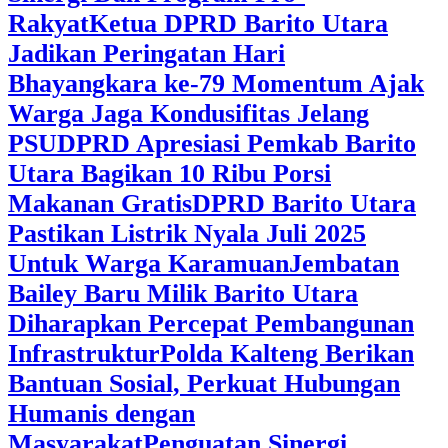
Rakyat
Ketua DPRD Barito Utara
Jadikan Peringatan Hari
Bhayangkara ke-79 Momentum Ajak
Warga Jaga Kondusifitas Jelang
PSU
DPRD Apresiasi Pemkab Barito
Utara Bagikan 10 Ribu Porsi
Makanan Gratis
DPRD Barito Utara
Pastikan Listrik Nyala Juli 2025
Untuk Warga Karamuan
Jembatan
Bailey Baru Milik Barito Utara
Diharapkan Percepat Pembangunan
Infrastruktur
Polda Kalteng Berikan
Bantuan Sosial, Perkuat Hubungan
Humanis dengan
Masyarakat
Penguatan Sinergi