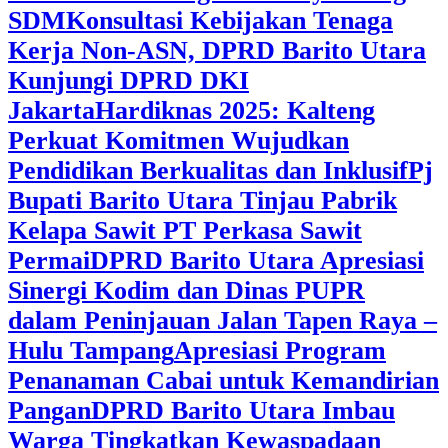
SDM
Konsultasi Kebijakan Tenaga
Kerja Non-ASN, DPRD Barito Utara
Kunjungi DPRD DKI
Jakarta
Hardiknas 2025: Kalteng
Perkuat Komitmen Wujudkan
Pendidikan Berkualitas dan Inklusif
Pj
Bupati Barito Utara Tinjau Pabrik
Kelapa Sawit PT Perkasa Sawit
Permai
DPRD Barito Utara Apresiasi
Sinergi Kodim dan Dinas PUPR
dalam Peninjauan Jalan Tapen Raya –
Hulu Tampang
Apresiasi Program
Penanaman Cabai untuk Kemandirian
Pangan
DPRD Barito Utara Imbau
Warga Tingkatkan Kewaspadaan