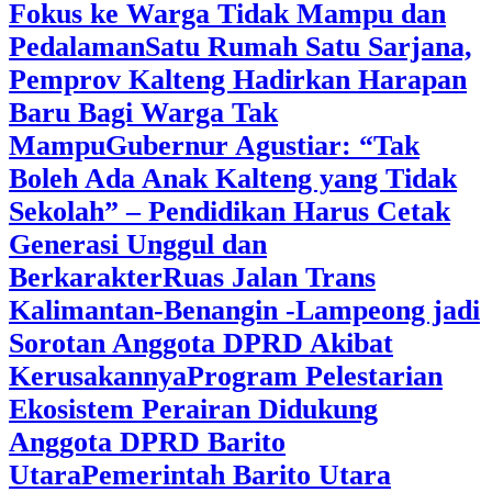
Fokus ke Warga Tidak Mampu dan
Pedalaman
‎Satu Rumah Satu Sarjana,
Pemprov Kalteng Hadirkan Harapan
Baru Bagi Warga Tak
Mampu
‎Gubernur Agustiar: “Tak
Boleh Ada Anak Kalteng yang Tidak
Sekolah” – Pendidikan Harus Cetak
Generasi Unggul dan
Berkarakter
Ruas Jalan Trans
Kalimantan-Benangin -Lampeong jadi
Sorotan Anggota DPRD Akibat
Kerusakannya
Program Pelestarian
Ekosistem Perairan Didukung
Anggota DPRD Barito
Utara
Pemerintah Barito Utara