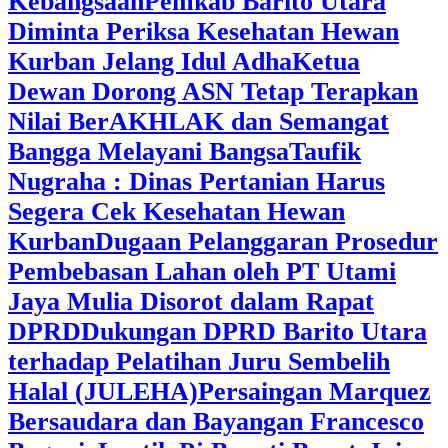
Kebangsaan
Pemkab Barito Utara
Diminta Periksa Kesehatan Hewan
Kurban Jelang Idul Adha
Ketua
Dewan Dorong ASN Tetap Terapkan
Nilai BerAKHLAK dan Semangat
Bangga Melayani Bangsa
Taufik
Nugraha : Dinas Pertanian Harus
Segera Cek Kesehatan Hewan
Kurban
Dugaan Pelanggaran Prosedur
Pembebasan Lahan oleh PT Utami
Jaya Mulia Disorot dalam Rapat
DPRD
Dukungan DPRD Barito Utara
terhadap Pelatihan Juru Sembelih
Halal (JULEHA)
Persaingan Marquez
Bersaudara dan Bayangan Francesco