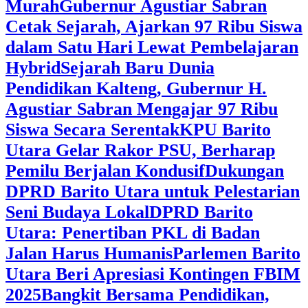
Murah
Gubernur Agustiar Sabran
Cetak Sejarah, Ajarkan 97 Ribu Siswa
dalam Satu Hari Lewat Pembelajaran
Hybrid
Sejarah Baru Dunia
Pendidikan Kalteng, Gubernur H.
Agustiar Sabran Mengajar 97 Ribu
Siswa Secara Serentak
KPU Barito
Utara Gelar Rakor PSU, Berharap
Pemilu Berjalan Kondusif
Dukungan
DPRD Barito Utara untuk Pelestarian
Seni Budaya Lokal
DPRD Barito
Utara: Penertiban PKL di Badan
Jalan Harus Humanis
Parlemen Barito
Utara Beri Apresiasi Kontingen FBIM
2025
‎Bangkit Bersama Pendidikan,