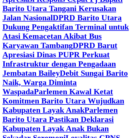
Barito Utara Tangani Kerusakan
Jalan Nasional
DPRD Barito Utara
Dukung Pengaktifan Terminal untuk
Atasi Kemacetan Akibat Bus
Karyawan Tambang
DPRD Barut
Apresiasi Dinas PUPR Perkuat
Infrastruktur dengan Pengadaan
Jembatan Bailey
Debit Sungai Barito
Naik, Warga Diminta
Waspada
Parlemen Kawal Ketat
Komitmen Barito Utara Wujudkan
Kabupaten Layak Anak
Parlemen
Barito Utara Pastikan Deklarasi
Kabupaten Layak Anak Bukan
Sekadar Seremoni
Loyalitas CPNS