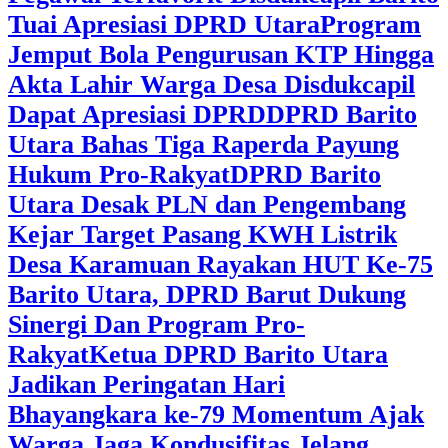
Tuai Apresiasi DPRD Utara
Program
Jemput Bola Pengurusan KTP Hingga
Akta Lahir Warga Desa Disdukcapil
Dapat Apresiasi DPRD
DPRD Barito
Utara Bahas Tiga Raperda Payung
Hukum Pro-Rakyat
DPRD Barito
Utara Desak PLN dan Pengembang
Kejar Target Pasang KWH Listrik
Desa Karamuan
Rayakan HUT Ke-75
Barito Utara, DPRD Barut Dukung
Sinergi Dan Program Pro-
Rakyat
Ketua DPRD Barito Utara
Jadikan Peringatan Hari
Bhayangkara ke-79 Momentum Ajak
Warga Jaga Kondusifitas Jelang