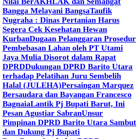
Nilai BerAKHLAK dan Semangat
Bangga Melayani Bangsa
Taufik
Nugraha : Dinas Pertanian Harus
Segera Cek Kesehatan Hewan
Kurban
Dugaan Pelanggaran Prosedur
Pembebasan Lahan oleh PT Utami
Jaya Mulia Disorot dalam Rapat
DPRD
Dukungan DPRD Barito Utara
terhadap Pelatihan Juru Sembelih
Halal (JULEHA)
Persaingan Marquez
Bersaudara dan Bayangan Francesco
Bagnaia
Lantik Pj Bupati Barut, Ini
Pesan Agustiar Sabran
Unsur
Pimpinan DPRD Barito Utara Sambut
dan Dukung Pj Bupati