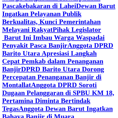
Pascakebakaran di Lahei
Dewan Barut
Ingatkan Pelayanan Publik
Berkualitas, Kunci Pemerintahan
Melayani Rakyat
Pihak Legislator
Barut Ini Imbau Warga Waspadai
Penyakit Pasca Banjir
Anggota DPRD
Barito Utara Apresiasi Langkah
Cepat Pemkab dalam Penanganan
Banjir
DPRD Barito Utara Dorong
Percepatan Penanganan Banjir di
Montallat
Anggota DPRD Soroti
Dugaan Pelanggaran di SPBU KM 18,
Pertamina Diminta Bertindak
Tegas
Anggota Dewan Barut Ingatkan
Bahaya Banjir di Muara