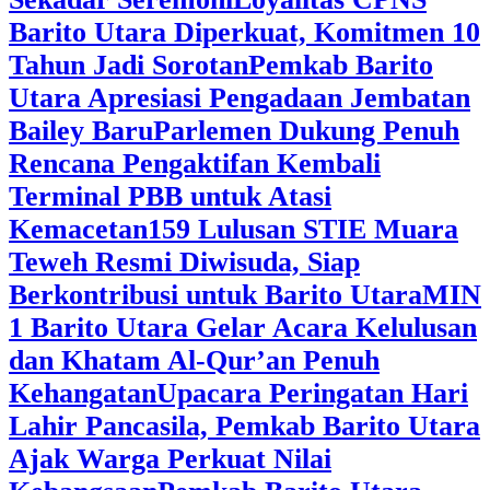
Barito Utara Diperkuat, Komitmen 10
Tahun Jadi Sorotan
Pemkab Barito
Utara Apresiasi Pengadaan Jembatan
Bailey Baru
Parlemen Dukung Penuh
Rencana Pengaktifan Kembali
Terminal PBB untuk Atasi
Kemacetan
159 Lulusan STIE Muara
Teweh Resmi Diwisuda, Siap
Berkontribusi untuk Barito Utara
MIN
1 Barito Utara Gelar Acara Kelulusan
dan Khatam Al-Qur’an Penuh
Kehangatan
Upacara Peringatan Hari
Lahir Pancasila, Pemkab Barito Utara
Ajak Warga Perkuat Nilai