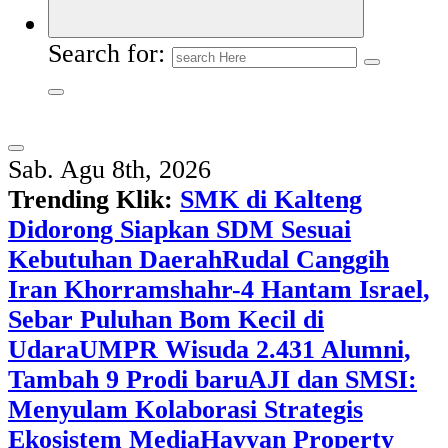
Search for:
Sab. Agu 8th, 2026
Trending Klik:
SMK di Kalteng
Didorong Siapkan SDM Sesuai
Kebutuhan Daerah
Rudal Canggih
Iran Khorramshahr-4 Hantam Israel,
Sebar Puluhan Bom Kecil di
Udara
UMPR Wisuda 2.431 Alumni,
Tambah 9 Prodi baru
AJI dan SMSI:
Menyulam Kolaborasi Strategis
Ekosistem Media
Hayyan Property