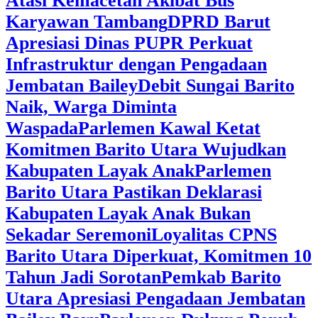
Atasi Kemacetan Akibat Bus
Karyawan Tambang
DPRD Barut
Apresiasi Dinas PUPR Perkuat
Infrastruktur dengan Pengadaan
Jembatan Bailey
Debit Sungai Barito
Naik, Warga Diminta
Waspada
Parlemen Kawal Ketat
Komitmen Barito Utara Wujudkan
Kabupaten Layak Anak
Parlemen
Barito Utara Pastikan Deklarasi
Kabupaten Layak Anak Bukan
Sekadar Seremoni
Loyalitas CPNS
Barito Utara Diperkuat, Komitmen 10
Tahun Jadi Sorotan
Pemkab Barito
Utara Apresiasi Pengadaan Jembatan