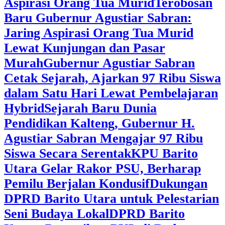
Aspirasi Orang Tua Murid
‎Terobosan
Baru Gubernur Agustiar Sabran:
Jaring Aspirasi Orang Tua Murid
Lewat Kunjungan dan Pasar
Murah
Gubernur Agustiar Sabran
Cetak Sejarah, Ajarkan 97 Ribu Siswa
dalam Satu Hari Lewat Pembelajaran
Hybrid
Sejarah Baru Dunia
Pendidikan Kalteng, Gubernur H.
Agustiar Sabran Mengajar 97 Ribu
Siswa Secara Serentak
KPU Barito
Utara Gelar Rakor PSU, Berharap
Pemilu Berjalan Kondusif
Dukungan
DPRD Barito Utara untuk Pelestarian
Seni Budaya Lokal
DPRD Barito