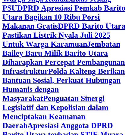
PSU
DPRD Apresiasi Pemkab Barito
Utara Bagikan 10 Ribu Porsi
Makanan Gratis
DPRD Barito Utara
Pastikan Listrik Nyala Juli 2025
Untuk Warga Karamuan
Jembatan
Bailey Baru Milik Barito Utara
Diharapkan Percepat Pembangunan
Infrastruktur
Polda Kalteng Berikan
Bantuan Sosial, Perkuat Hubungan
Humanis dengan
Masyarakat
Penguatan Sinergi
Legislatif dan Kepolisian dalam
Menciptakan Keamanan
Daerah
Apresiasi Anggota DPRD
Barito Utara terhadap STIE Muara