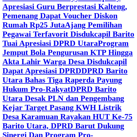
Apresiasi Guru Berprestasi Kalteng,
Pemenang Dapat Voucher Diskon
Rumah Rp25 Juta
Ajang Pemilihan
Pegawai Terfavorit Disdukcapil Barito
Tuai Apresiasi DPRD Utara
Program
Jemput Bola Pengurusan KTP Hingga
Akta Lahir Warga Desa Disdukcapil
Dapat Apresiasi DPRD
DPRD Barito
Utara Bahas Tiga Raperda Payung
Hukum Pro-Rakyat
DPRD Barito
Utara Desak PLN dan Pengembang
Kejar Target Pasang KWH Listrik
Desa Karamuan
Rayakan HUT Ke-75
Barito Utara, DPRD Barut Dukung
Sinergi Dan Program Pro-