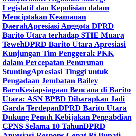
Legislatif dan Kepolisian dalam
Menciptakan Keamanan
Daerah
Apresiasi Anggota DPRD
Barito Utara terhadap STIE Muara
Teweh
DPRD Barito Utara Apresiasi
Kunjungan Tim Penggerak PKK
dalam Percepatan Penurunan
Stunting
Apresiasi Tinggi untuk
Pengadaan Jembatan Bailey
Baru
Kesiapsiagaan Bencana di Barito
Utara: ASN BPBD Diharapkan Jadi
Garda Terdepan
DPRD Barito Utara
Dukung Penuh Kebijakan Pengabdian
CPNS Selama 10 Tahun
DPRD
Apresiasi Respons Cepat Pj Bupati