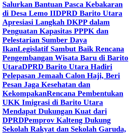
Salurkan Bantuan Pasca Kebakaran
di Desa Lemo II
DPRD Barito Utara
Apresiasi Langkah DKPP dalam
Penguatan Kapasitas PPPK dan
Pelestarian Sumber Daya
Ikan
Legislatif Sambut Baik Rencana
Pengembangan Wisata Baru di Barito
Utara
DPRD Barito Utara Hadiri
Pelepasan Jemaah Calon Haji, Beri
Pesan Jaga Kesehatan dan
Kekompakan
Rencana Pembentukan
UKK Imigrasi di Barito Utara
Mendapat Dukungan Kuat dari
DPRD
‎Pemprov Kalteng Dukung
Sekolah Rakyat dan Sekolah Garuda,