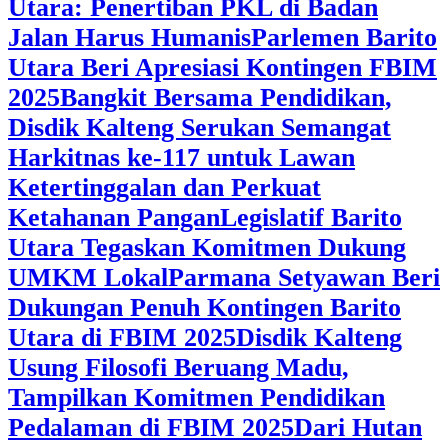
Utara: Penertiban PKL di Badan
Jalan Harus Humanis
Parlemen Barito
Utara Beri Apresiasi Kontingen FBIM
2025
‎Bangkit Bersama Pendidikan,
Disdik Kalteng Serukan Semangat
Harkitnas ke-117 untuk Lawan
Ketertinggalan dan Perkuat
Ketahanan Pangan
Legislatif Barito
Utara Tegaskan Komitmen Dukung
UMKM Lokal
Parmana Setyawan Beri
Dukungan Penuh Kontingen Barito
Utara di FBIM 2025
Disdik Kalteng
Usung Filosofi Beruang Madu,
Tampilkan Komitmen Pendidikan
Pedalaman di FBIM 2025
‎Dari Hutan