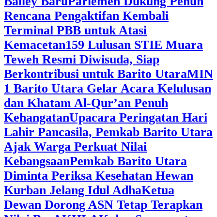
Bailey Baru
Parlemen Dukung Penuh
Rencana Pengaktifan Kembali
Terminal PBB untuk Atasi
Kemacetan
159 Lulusan STIE Muara
Teweh Resmi Diwisuda, Siap
Berkontribusi untuk Barito Utara
MIN
1 Barito Utara Gelar Acara Kelulusan
dan Khatam Al-Qur’an Penuh
Kehangatan
Upacara Peringatan Hari
Lahir Pancasila, Pemkab Barito Utara
Ajak Warga Perkuat Nilai
Kebangsaan
Pemkab Barito Utara
Diminta Periksa Kesehatan Hewan
Kurban Jelang Idul Adha
Ketua
Dewan Dorong ASN Tetap Terapkan