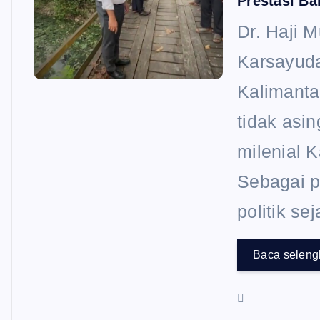
Prestasi Ba
Dr. Haji 
Karsayuda
Kalimanta
tidak asin
milenial 
Sebagai p
politik se
Baca selen