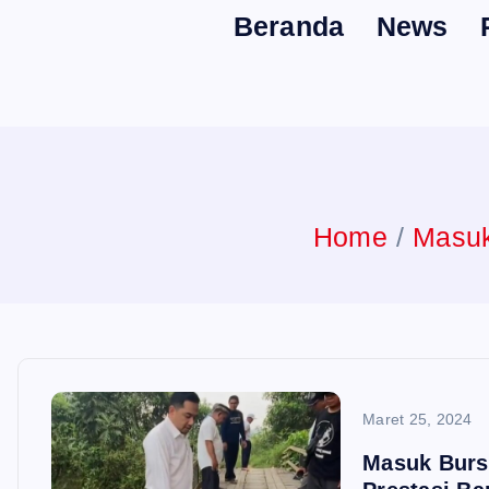
Beranda
News
n
t
Home
Masuk
Maret 25, 2024
Masuk Bursa