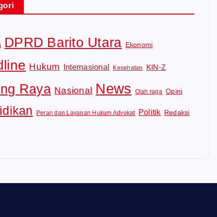
gori
DPRD Barito Utara
a
Ekonomi
line
Hukum
Internasional
KIN-Z
Kesehatan
News
ng Raya
Nasional
Opini
Olah raga
idikan
Politik
Redaksi
Peran dan Layanan Hukum Advokat