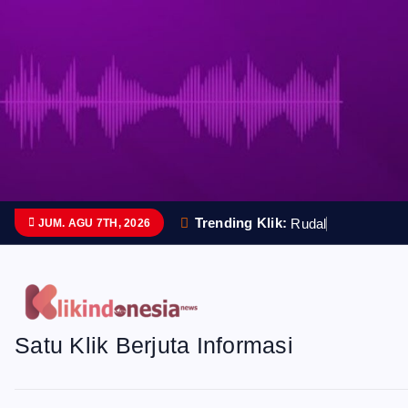
S
k
i
p
t
o
Trending Klik:
R
u
d
a
l
C
a
n
JUM. AGU 7TH, 2026
c
o
n
Satu Klik Berjuta Informasi
t
e