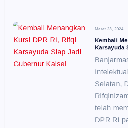
Maret 23, 2024
Kembali Men
Karsayuda S
Banjarmas
Intelektu
Selatan,
Rifqiniza
telah mem
DPR RI pa