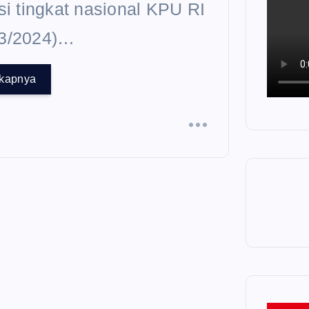
si tingkat nasional KPU RI
u
/3/2024)…
k
:
gkapnya