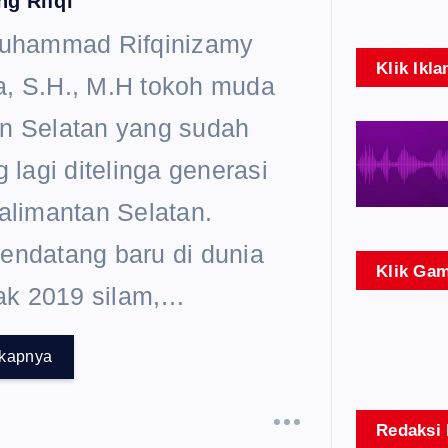
ng Rifqi
Muhammad Rifqinizamy
Klik Ikla
, S.H., M.H tokoh muda
n Selatan yang sudah
g lagi ditelinga generasi
Kalimantan Selatan.
endatang baru di dunia
Klik Gam
jak 2019 silam,…
gkapnya
Redaksi 