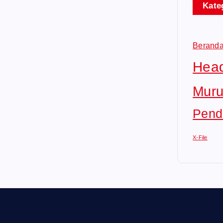
Kate
Berand
Head
Muru
Pend
X-File