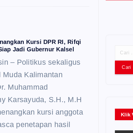
angkan Kursi DPR RI, Rifqi
iap Jadi Gubernur Kalsel
C
in – Politikus sekaligus
a
al Muda Kalimantan
r
 Dr. Muhammad
i
my Karsayuda, S.H., M.H
u
enangkan kursi anggota
n
Klik
sca penetapan hasil
t