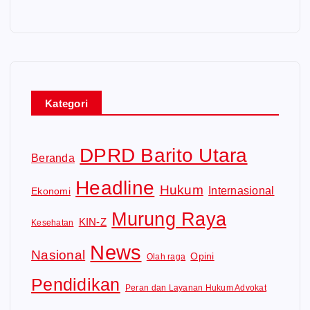
i
d
e
o
Kategori
DPRD Barito Utara
Beranda
Headline
Hukum
Internasional
Ekonomi
Murung Raya
KIN-Z
Kesehatan
News
Nasional
Opini
Olah raga
Pendidikan
Peran dan Layanan Hukum Advokat