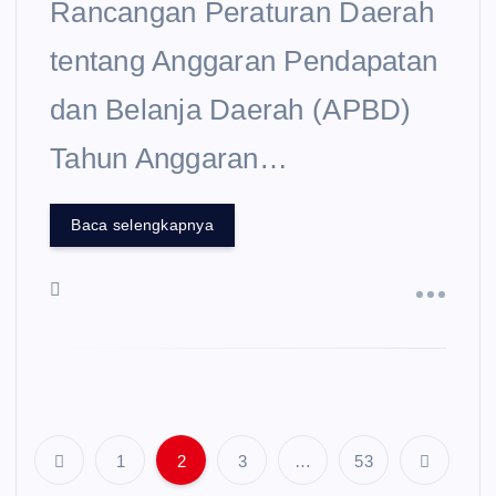
Rancangan Peraturan Daerah
tentang Anggaran Pendapatan
dan Belanja Daerah (APBD)
Tahun Anggaran…
Baca selengkapnya
1
2
3
…
53
Navigasi pos