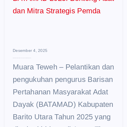
Desember 4, 2025
DPRD Barut Sambut BATAMAD 2025: Benteng Adat dan Mitra Strategis Pemda
Muara Teweh – Pelantikan dan
pengukuhan pengurus Barisan
Pertahanan Masyarakat Adat
Dayak (BATAMAD) Kabupaten
Barito Utara Tahun 2025 yang