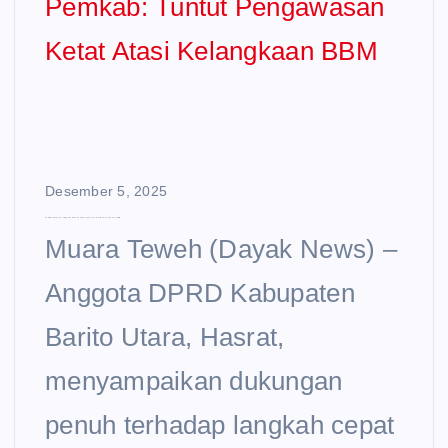
Desember 5, 2025
DPRD Barut Apresiasi Sigap Pemkab: Tuntut Pengawasan Ketat Atasi Kelangkaan BBM
Muara Teweh (Dayak News) –
Anggota DPRD Kabupaten
Barito Utara, Hasrat,
menyampaikan dukungan
penuh terhadap langkah cepat