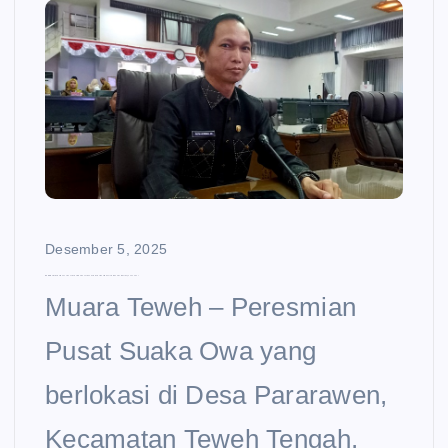
e
n
t
Desember 5, 2025
DPRD Barut Kawal Konservasi: Peresmian Pusat Suaka Owa Perkuat Ekosistem dan Pemberdayaan Lokal
Muara Teweh – Peresmian
Pusat Suaka Owa yang
berlokasi di Desa Pararawen,
Kecamatan Teweh Tengah,