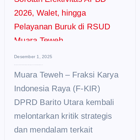
Desember 1, 2025
Kritik Tajam Fraksi KIR: Sorotan Efektivitas APBD 2026, Walet, hingga Pelayanan Buruk di RSUD Muara Teweh
Muara Teweh – Fraksi Karya
Indonesia Raya (F-KIR)
DPRD Barito Utara kembali
melontarkan kritik strategis
dan mendalam terkait