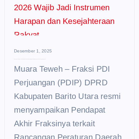
Desember 1, 2025
Bukan Sekadar Angka, Fraksi PDIP Tegaskan APBD 2026 Wajib Jadi Instrumen Harapan dan Kesejahteraan Rakyat
Muara Teweh – Fraksi PDI
Perjuangan (PDIP) DPRD
Kabupaten Barito Utara resmi
menyampaikan Pendapat
Akhir Fraksinya terkait
Rancangan Peraturan Daerah