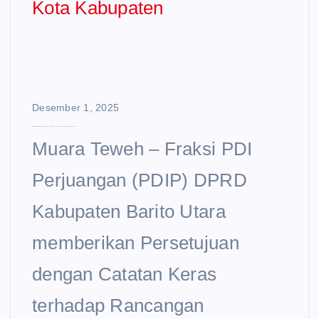
Desember 1, 2025
Fraksi PDIP Dorong Prioritas Anggaran 2026 di Luar Ibu Kota Kabupaten
Muara Teweh – Fraksi PDI
Perjuangan (PDIP) DPRD
Kabupaten Barito Utara
memberikan Persetujuan
dengan Catatan Keras
terhadap Rancangan